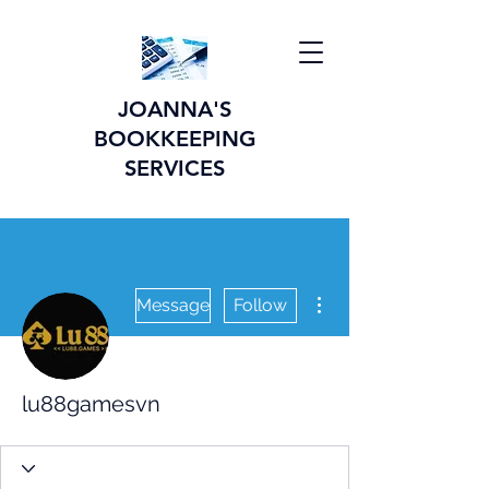
JOANNA'S
BOOKKEEPING
SERVICES
More actions
Message
Follow
lu88gamesvn