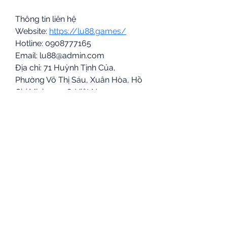
Thông tin liên hệ
Website: 
https://lu88.games/
Hotline: 0908777165
Email: lu88@admin.com
Địa chỉ: 71 Huỳnh Tịnh Của, 
Phường Võ Thị Sáu, Xuân Hòa, Hồ 
Chí Minh 72408, Việt Nam
Hashtags: #lu88 #lu88azcom 
#linkvaolu88 #casinolu88 
#thethaolu88 #dangkylu88 
#dangnhaplu88 #taiapplu88 
#khuyenmailu88
Joanna's Bookkeeping Services
joannasbookkeepingservices@gmail.com